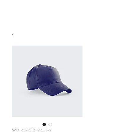
SKU : 632835642834572