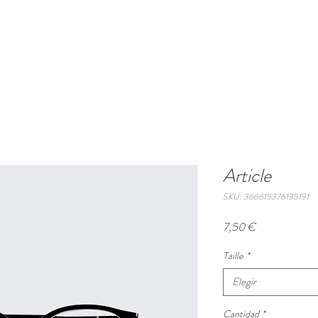
BRES
LA TABLE
BIEN ETRE
GALERIE
TOURISME
Article
SKU: 366615376135191
Precio
7,50 €
Taille
*
Elegir
Cantidad
*