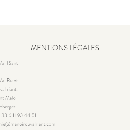
BRES
LA TABLE
BIEN ETRE
GALERIE
TOURISME
MENTIONS LÉGALES
Val Riant
Val Riant
al riant.
nt Malo
coberger
+33 6 11 93 44 51
inie@manoirduvalriant.com