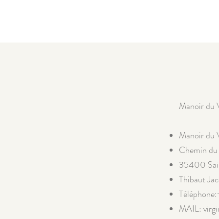
ACCUEIL
À PROPOS
CHAM
Manoir du 
Manoir du 
Chemin du v
35400 Sai
Thibaut Ja
Téléphone:
MAIL:
virg